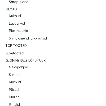
Särapuudrid
SILMAD
Kulmud
Lauvärvid
Ripsmetušid
Silmalainerid ja -pliiatsid
TOP TOOTED
Suvetooted
GLOMINERALS LÕPUMÜÜK
Meigipõhjad
Silmad
Kulmud
Põsed
Huuled
Pintslid