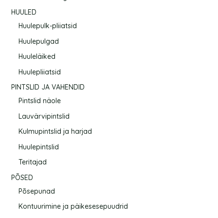
HUULED
Huulepulk-pliiatsid
Huulepulgad
Huuleläiked
Huulepliiatsid
PINTSLID JA VAHENDID
Pintslid näole
Lauvärvipintslid
Kulmupintslid ja harjad
Huulepintslid
Teritajad
PÕSED
Põsepunad
Kontuurimine ja päikesesepuudrid