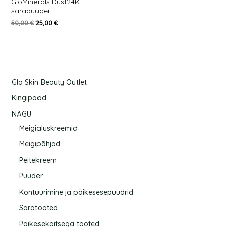
GloMinerals Dust24K
särapuuder
50,00
€
25,00
€
Glo Skin Beauty Outlet
Kingipood
NÄGU
Meigialuskreemid
Meigipõhjad
Peitekreem
Puuder
Kontuurimine ja päikesesepuudrid
Säratooted
Päikesekaitsega tooted