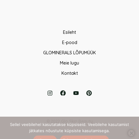
Esileht
E-pood
GLOMINERALS LÕPUMÜÜK
Meie lugu
Kontakt
© 2022 Glo Skin Beauty
Sellel veebilehel kasutatakse küpsiseid. Veebilehe kasutamist
jätkates nõustute küpsiste kasutamisega.