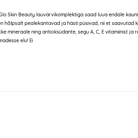
Glo Skin Beauty lauvärvikomplektiga saad luua endale kauni 
on hõlpsalt pealekantavad ja hästi püsivad, nii et saavutad 
ke mineraale ning antioksüdante, segu A, C, E vitamiinist ja r
adesse elu! Ei