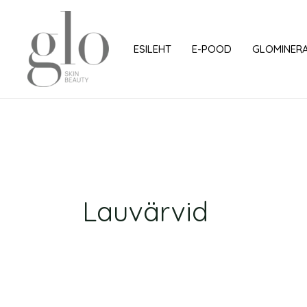
Skip
to
content
ESILEHT
E-POOD
GLOMINER
Lauvärvid