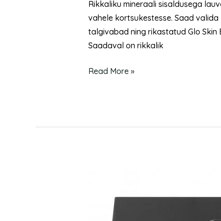
Rikkaliku mineraali sisaldusega lau
vahele kortsukestesse. Saad valida l
talgivabad ning rikastatud Glo Skin B
Saadaval on rikkalik
Read More »
Eye
Shadow
Quad
–