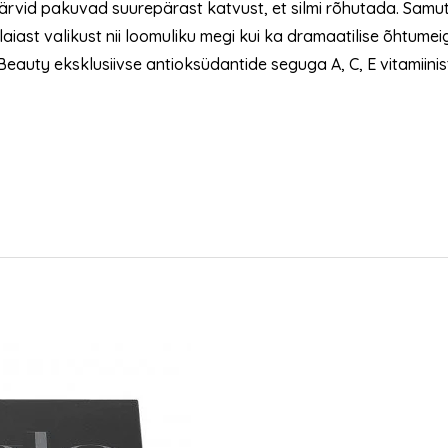
värvid pakuvad suurepärast katvust, et silmi rõhutada. Samut
aiast valikust nii loomuliku megi kui ka dramaatilise õhtumei
eauty eksklusiivse antioksüdantide seguga A, C, E vitamiinist 