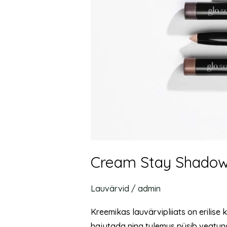
Cream Stay Shadow S
Lauvärvid
/
admin
Kreemikas lauvärvipliiats on erilise
hajutada ning tulemus püsib veatuna