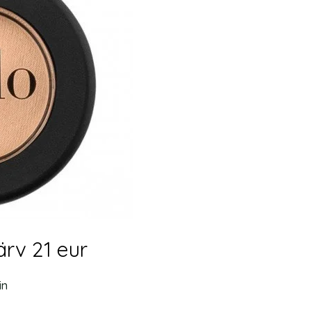
rv 21 eur
in