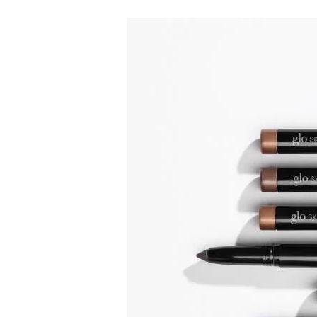
Cream
Stay
Shadow
Stick
–
Kreemikas
lauvärvipliiats
25
eur