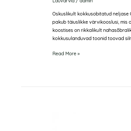
Lauvärvid
/
admin
Oskuslikult kokkusobitatud neljase 
pakub täiuslikke värvikooslusi, mis 
koostises on rikkalikult nahasõbralik
kokkusulanduvad toonid toovad silm
Read More »
Shadow
Palette