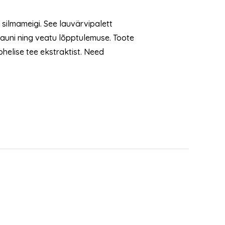
silmameigi. See lauvärvipalett
kauni ning veatu lõpptulemuse. Toote
ohelise tee ekstraktist. Need