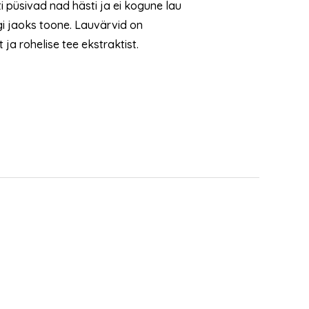
i püsivad nad hästi ja ei kogune lau
gi jaoks toone. Lauvärvid on
ja rohelise tee ekstraktist.