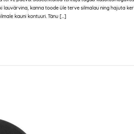
auvärvina, kanna toode üle terve silmalau ning hajuta kergel
lmale kauni kontuuri. Tänu […]