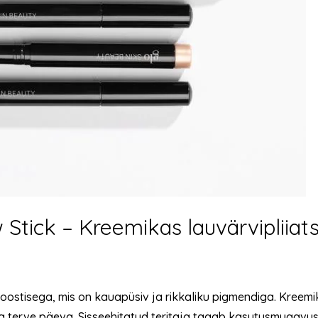
tick – Kreemikas lauvärvipliiats
 koostisega, mis on kauapüsiv ja rikkaliku pigmendiga. Kreemi
 terve päeva. Sisseehitatud teritaja tagab kasutusmugavuse