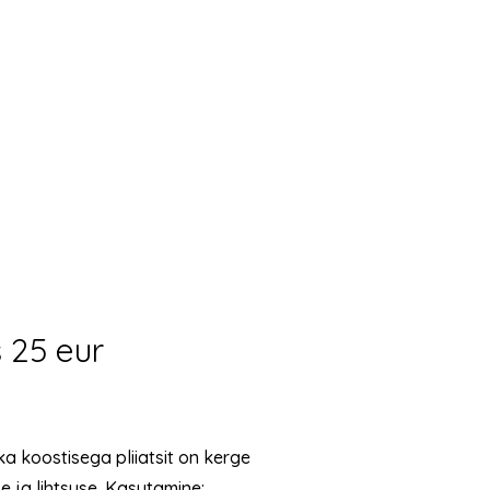
 25 eur
ka koostisega pliiatsit on kerge
 ja lihtsuse. Kasutamine: