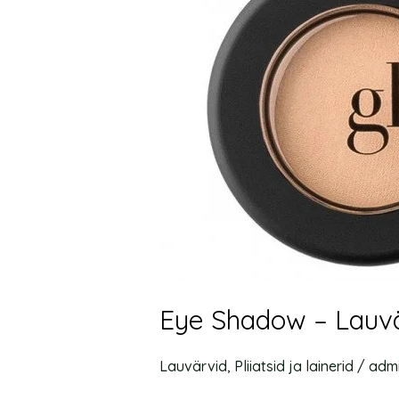
eur
Eye Shadow – Lauvä
Lauvärvid
,
Pliiatsid ja lainerid
/
adm