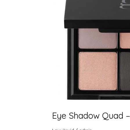
Lauvärvikomplekt
49
eur
Eye Shadow Quad –