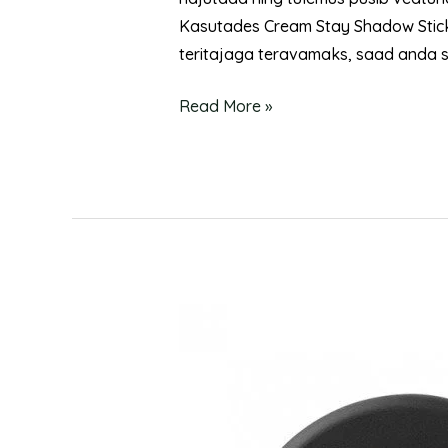
Kasutades Cream Stay Shadow Sticki l
teritajaga teravamaks, saad anda si
Read More »
Eye
Shadow
–
Lauvärv
21