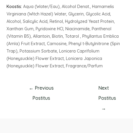
Koostis:
Aqua (Water/Eau), Alcohol Denat., Hamamelis
Virginiana (Witch Hazel) Water, Glycerin, Glycolic Acid,
Alcohol, Salicylic Acid, Retinol, Hydrolyzed Yeast Protein,
Xanthan Gum, Pyridoxine HCI, Niacinamide, Panthenol
(Vitamin B5), Allantoin, Biotin, Totarol , Phyllantus Emblica
(Amla) Fruit Extract, Carnosine, Phenyl t-Butylnitrone (Spin
Trap), Potassium Sorbate, Lonicera Caprifolium
(Honeysuckle) Flower Extract, Lonicera Japonica
(Honeysuckle) Flower Extract, Fragrance/Parfum
←
Previous
Next
Postitus
Postitus
→