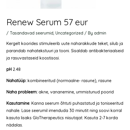
Renew Serum 57 eur
/
Tasandavad seerumid
,
Uncategorized
/ By
admin
Kergelt koorides stimuleerib uute naharakkude teket, silub ja
parandab nahatekstuuri ja tooni. Sisaldab antibakteriaalseid
ja rasuvastaseid koostisosi.
pH
2.48
Nahatüüp
:
kombineeritud (normaalne- rasune), rasune
Naha
probleem
:
akne, vananemine, ummistunud poorid
Kasutamine
: Kanna seerum õhtuti puhastatud ja toniseeritud
nahale. Lase seerumil imenduda 30 minutit ning soovi korral
kasuta lisaks GloTherapeutics niisutajat. Kasuta 2-7 korda
nädalas.