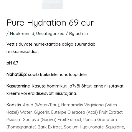
Pure Hydration 69 eur
/
Näokreemid
,
Uncategorized
/ By
admin
Vett siduvate humektantide abiga suurendab
niiskusesisaldust
pH
6.7
Nahatüüp
:
sobib kõikidele nahatüüpidele
Kasutamine
: Kasuta hommikuti ja7või õhtuti enne niisutavat
kreemi või eraldiseisvalt niisutajana.
Koostis:
Aqua (Water/Eau), Hamamelis Virginiana (Witch
Hazel) Water, Glycerin, Euterpe Oleracea (Acai) Fruit Extract,
Psidium Guajava (Guava) Fruit Extract, Punica Granatum
(Pomegranate) Bark Extract, Sodium Hyaluronate, Squalane,