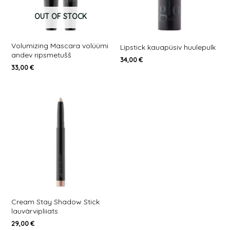
OUT OF STOCK
Volumizing Mascara volüümi
Lipstick kauapüsiv huulepulk
andev ripsmetušš
34,00
€
33,00
€
Cream Stay Shadow Stick
lauvärvipliiats
29,00
€