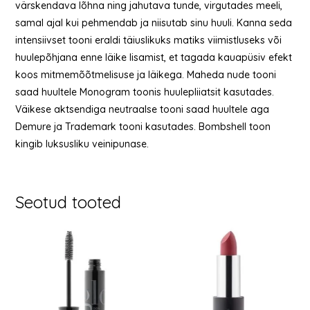
värskendava lõhna ning jahutava tunde, virgutades meeli,
samal ajal kui pehmendab ja niisutab sinu huuli. Kanna seda
intensiivset tooni eraldi täiuslikuks matiks viimistluseks või
huulepõhjana enne läike lisamist, et tagada kauapüsiv efekt
koos mitmemõõtmelisuse ja läikega. Maheda nude tooni
saad huultele Monogram toonis huulepliiatsit kasutades.
Väikese aktsendiga neutraalse tooni saad huultele aga
Demure ja Trademark tooni kasutades. Bombshell toon
kingib luksusliku veinipunase.
Seotud tooted