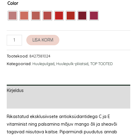
Color
LISA KORVI
Tootekood:
8427381024
Kategooriad:
Huulepulgad
,
Huulepulk-pliiatsid
,
TOP TOOTED
Kirjeldus
Lisainfo
Rikastatud eksklusiivsete antioksüdantidega C ja E
vitamiinist ning palsamina mõjuv mango õli ja sheavõi
tagavad niisutava kaitse. Piparmündi puudutus annab