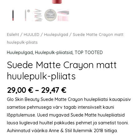
Esileht
/
HUULED
/
Huulepulgad
/ Suede Matte Crayon matt
huulepulk-pliiats
Huulepulgad
,
Huulepulk-pliiatsid
,
TOP TOOTED
Suede Matte Crayon matt
huulepulk-pliiats
29,00
€
–
29,47
€
Glo Skin Beauty Suede Matte Crayon huulepliiatsi kauapüsiv
sametise pehmusega värv tagab intensiivselt kauni
lõpptulemuse. Uued mugavad Suede Matte huulepliiatsid
lausa liuglevad huultel pakkudes pehmet ja sametist tooni.
Auhinnatud väärika Anne & Stiil Ilulemmik 2018 tiitliga.