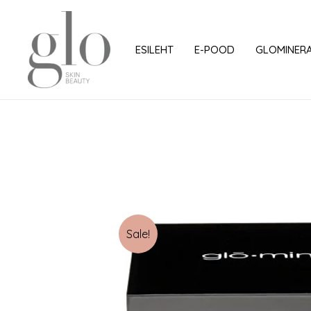
Skip
to
content
ESILEHT
E-POOD
GLOMINER
Sale!