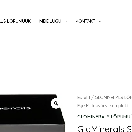
ALS LÕPUMÜÜK
MEIE LUGU
KONTAKT
GloMinerals
Esileht
/
GLOMINERALS LÕ
Smoky
Eye Kit lauvärvi komplekt
Eye
GLOMINERALS LÕPUMÜ
Kit
GloMinerals 
lauvärvi