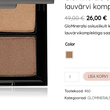
lauvärvi kom
komplekt
kogus
49,00
€
26,00
€
GloMineralsi oskuslikult
lauvärvikomplektiga saad
Color
LISA KORVI
Tootekood:
460
Kategooriad:
GLOMINERAL