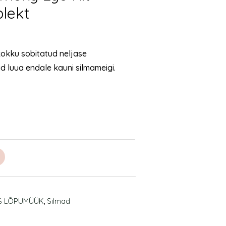
plekt
 kokku sobitatud neljase
 luua endale kauni silmameigi.
S LÕPUMÜÜK
,
Silmad