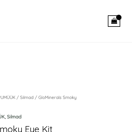
PUMÜÜK
/
Silmad
/ GloMinerals Smoky
ÜK
,
Silmad
Smoky Eye Kit