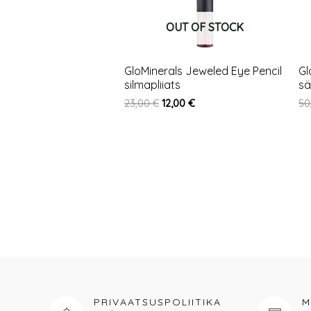
OUT OF STOCK
GloMinerals Jeweled Eye Pencil
Gl
silmapliiats
sä
23,00
€
12,00
€
50
PRIVAATSUSPOLIITIKA
M