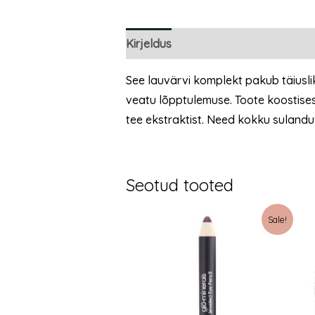
Kirjeldus
Lisainfo
See lauvärvi komplekt pakub täiuslik
veatu lõpptulemuse. Toote koostises 
tee ekstraktist. Need kokku sulandu
Seotud tooted
Sale!