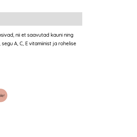
sivad, nii et saavutad kauni ning
gu A, C, E vitamiinist ja rohelise
le!