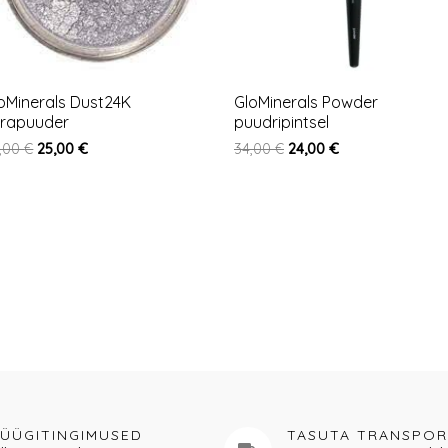
oMinerals Dust24K
GloMinerals Powder
rapuuder
puudripintsel
,00
€
25,00
€
34,00
€
24,00
€
ÜÜGITINGIMUSED
TASUTA TRANSPO