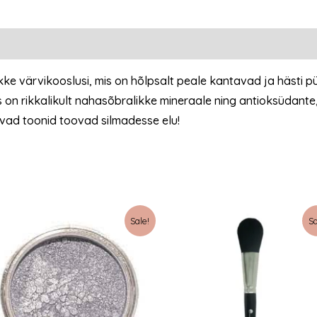
ke värvikooslusi, mis on hõlpsalt peale kantavad ja hästi pü
on rikkalikult nahasõbralikke mineraale ning antioksüdante, se
vad toonid toovad silmadesse elu!
Sale!
Sa