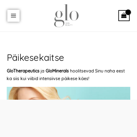
Skip
MAIN
to
MENU
content
Päikesekaitse
GloTherapeutics
ja
GloMinerals
hoolitsevad Sinu naha eest
ka siis kui viibid intensiivse päikese käes!
U
LE
U
LE