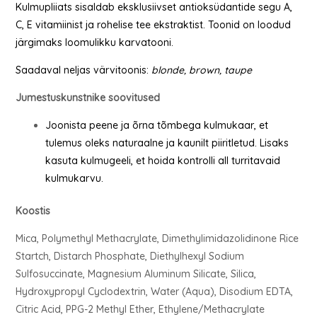
Kulmupliiats sisaldab eksklusiivset antioksüdantide segu A,
C, E vitamiinist ja rohelise tee ekstraktist. Toonid on loodud
järgimaks loomulikku karvatooni.
Saadaval neljas värvitoonis:
blonde, brown,
taupe
Jumestuskunstnike soovitused
Joonista peene ja õrna tõmbega kulmukaar, et
tulemus oleks naturaalne ja kaunilt piiritletud. Lisaks
kasuta kulmugeeli, et hoida kontrolli all turritavaid
kulmukarvu.
Koostis
Mica, Polymethyl Methacrylate, Dimethylimidazolidinone Rice
Startch, Distarch Phosphate, Diethylhexyl Sodium
Sulfosuccinate, Magnesium Aluminum Silicate, Silica,
Hydroxypropyl Cyclodextrin, Water (Aqua), Disodium EDTA,
Citric Acid, PPG-2 Methyl Ether, Ethylene/Methacrylate