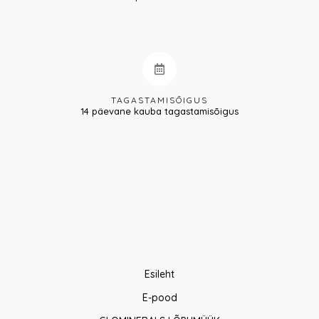
TAGASTAMISÕIGUS
14 päevane kauba tagastamisõigus
Esileht
E-pood