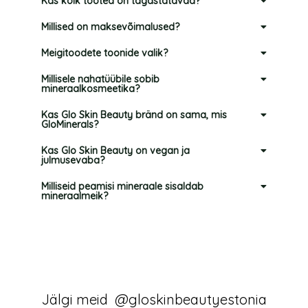
Kas kõik tooted on tagastatavad?
Millised on maksevõimalused?
Meigitoodete toonide valik?
Millisele nahatüübile sobib
mineraalkosmeetika?
Kas Glo Skin Beauty bränd on sama, mis
GloMinerals?
Kas Glo Skin Beauty on vegan ja
julmusevaba?
Milliseid peamisi mineraale sisaldab
mineraalmeik?
Jälgi meid
@gloskinbeautyestonia