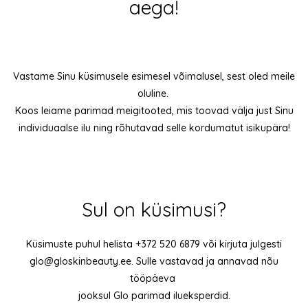
aega!
Vastame Sinu küsimusele esimesel võimalusel, sest oled meile
oluline.
Koos leiame parimad meigitooted, mis toovad välja just Sinu
individuaalse ilu ning rõhutavad selle kordumatut isikupära!
Sul on küsimusi?
Küsimuste puhul helista +372 520 6879 või kirjuta julgesti
glo@gloskinbeauty.ee
. Sulle vastavad ja annavad nõu
tööpäeva
jooksul
Glo parimad ilueksperdid.