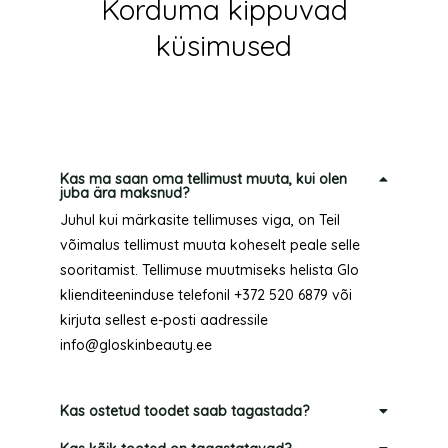
Korduma kippuvad
küsimused
Kas ma saan oma tellimust muuta, kui olen
juba ära maksnud?
Juhul kui märkasite tellimuses viga, on Teil
võimalus tellimust muuta koheselt peale selle
sooritamist. Tellimuse muutmiseks helista Glo
klienditeeninduse telefonil +372 520 6879 või
kirjuta sellest e-posti aadressile
info@gloskinbeauty.ee
Kas ostetud toodet saab tagastada?