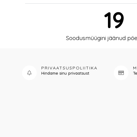
19
Soodusmüügini jäänud pö
PRIVAATSUSPOLIITIKA
M
Hindame sinu privaatsust
Te