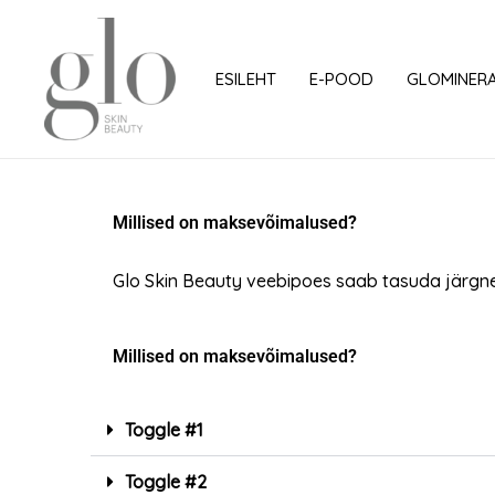
Skip
to
content
ESILEHT
E-POOD
GLOMINER
Millised on maksevõimalused?
Glo Skin Beauty veebipoes saab tasuda järgne
Millised on maksevõimalused?
Toggle #1
Toggle #2