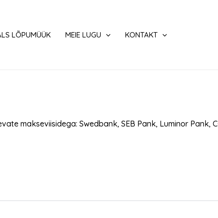
ALS LÕPUMÜÜK
MEIE LUGU
KONTAKT
vate makseviisidega: Swedbank, SEB Pank, Luminor Pank, CO